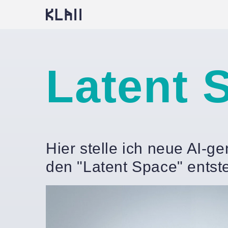
Zum
Inhalt
springen
Latent 
Hier stelle ich neue AI-g
den "Latent Space" entst